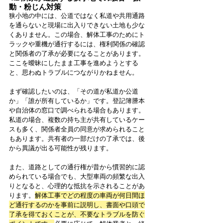
動・粉じん対策
狭小地の中には、公道ではなく私道や共用通路
を通らないと現場に出入りできない土地も少な
くありません。この場合、解体工事のためにト
ラックや重機が通行するには、権利関係の確認
と関係者の了承が必要になることがあります。
ここを曖昧にしたまま工事を進めようとする
と、思わぬトラブルにつながりかねません。
まず確認したいのは、「その道が私道か公道
か」「誰が所有しているか」です。登記簿謄本
や自治体の窓口で調べられる場合もあります。
私道の場合、複数の持ち主が共有しているケー
スも多く、関係者全員の同意が求められること
もあります。共有者の一部だけの了承では、後
から異議が出る可能性が残ります。
また、道路としての通行権が昔から慣習的に認
められている場合でも、大型車両の頻繁な出入
りとなると、心理的な抵抗を示されることがあ
ります。
解体工事でどの程度の車両が何日間ほ
ど通行するのかを事前に説明し、書面や口頭で
了承を得ておくことが、不要なトラブルを防ぐ