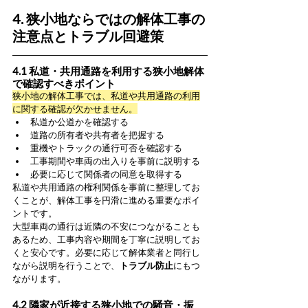
4. 狭小地ならではの解体工事の
注意点とトラブル回避策
4.1 私道・共用通路を利用する狭小地解体
で確認すべきポイント
狭小地の解体工事では、私道や共用通路の利用
に関する確認が欠かせません。
私道か公道かを確認する
道路の所有者や共有者を把握する
重機やトラックの通行可否を確認する
工事期間や車両の出入りを事前に説明する
必要に応じて関係者の同意を取得する
私道や共用通路の権利関係を事前に整理してお
くことが、解体工事を円滑に進める重要なポイ
ントです。
大型車両の通行は近隣の不安につながることも
あるため、工事内容や期間を丁寧に説明してお
くと安心です。必要に応じて解体業者と同行し
ながら説明を行うことで、
トラブル防止
にもつ
ながります。
4.2 隣家が近接する狭小地での騒音・振