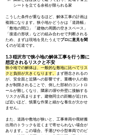
シートを立てる余裕が限られる家
こうした条件が重なるほど、解体工事の計画は
複雑になります。狭小地かどうかは「道路幅」
「敷地の間口」「建物の周囲の空きスペース」
「接道の形状」などの組み合わせで判断される
ため、まずは現地を見たうえで
プロに意見を聞
く
のが近道です。
1.3 稲沢市で狭小地の解体工事を行う際に
想定されるリスクと不安
狭小地での解体は、一般的な敷地に比べてリス
クと負担が大きくなります。
まず懸念されるの
が、安全面と近隣への影響です。重機や人の動
きが制限されることで、倒した部材のコントロ
ールが難しくなり、隣家の塀や外壁に接触する
リスクが高まります。建物同士の距離が近けれ
ば近いほど、慎重な作業と細かな養生が欠かせ
ません。
また、道路や敷地が狭いと、工事車両や廃材搬
出用のトラックを近くまで寄せられない場合が
あります。この場合、手運びや小型車両でのピ