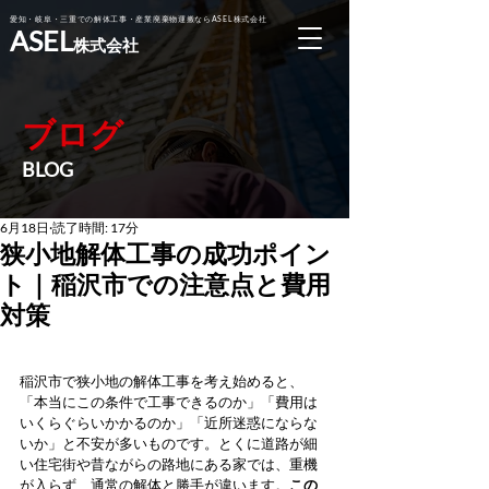
愛知・岐阜・三重での解体工事・産業廃棄物運搬ならASEL株式会社
ASEL
株式会社
ブログ
BLOG
6月18日
読了時間: 17分
狭小地解体工事の成功ポイン
ト｜稲沢市での注意点と費用
対策
稲沢市で狭小地の解体工事を考え始めると、
「本当にこの条件で工事できるのか」「費用は
いくらぐらいかかるのか」「近所迷惑にならな
いか」と不安が多いものです。とくに道路が細
い住宅街や昔ながらの路地にある家では、重機
が入らず、通常の解体と勝手が違います。
この