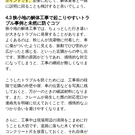
ポイントです。
必要に応じて、解体業者と一緒
に説明に回ることも検討すると良いでしょう。
4.3 狭小地の解体工事で起こりやすいトラ
ブル事例と未然に防ぐコツ
狭小地の解体工事では、ちょっとした行き違い
が大きなトラブルに発展することがあります。
よくあるのは、粉じんが洗濯物に付着した、車
に傷がついたように見える、振動でひび割れが
広がったと感じる、といった近隣からの申し出
です。実際の原因がどうであれ、感情的な対立
になってしまうと、工事の継続が難しくなりま
す。
こうしたトラブルを防ぐためには、工事前の段
階で近隣の外壁や塀、車の位置などを写真に残
しておくと、万が一のときの確認材料になりま
す。また、クレームが発生した際の対応窓口や
連絡先を明確に伝えておくことで、感情的なぶ
つかり合いを避けやすくなります。
さらに、工事中は現場周辺の清掃をこまめに行
うことも大切です。道路に落ちた木くずや釘、
コンクリート片を放置しておくと、それ自体が