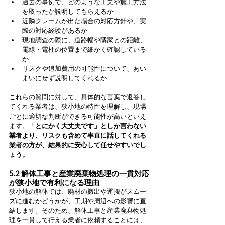
過去の事例で、どのような工夫や施工方法
を取ったか説明してもらえるか
近隣クレームが出た場合の対応方針や、実
際の対応経験があるか
現地調査の際に、道路幅や隣家との距離、
電線・電柱の位置まで細かく確認している
か
リスクや追加費用の可能性について、あい
まいにせず説明してくれるか
これらの質問に対して、具体的な言葉で返答し
てくれる業者は、狭小地の特性を理解し、現場
ごとに適切な判断ができる可能性が高いといえ
ます。
「とにかく大丈夫です」としか言わない
業者より、リスクも含めて率直に話してくれる
業者の方が、結果的に安心して任せやすいでし
ょう。
5.2 解体工事と産業廃棄物処理の一貫対応
が狭小地で有利になる理由
狭小地の解体では、廃材の搬出や運搬がスムー
ズに進むかどうかが、工期や周辺への影響に直
結します。そのため、解体工事と産業廃棄物処
理を一貫して行える業者に依頼することには、