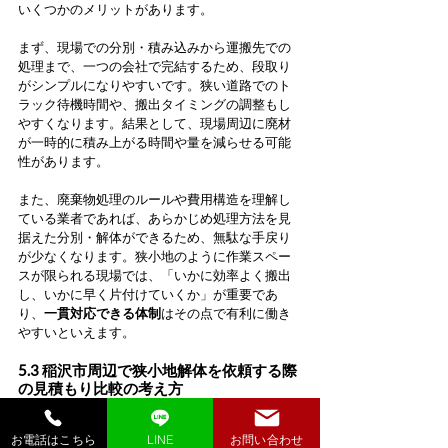
いくつかのメリットがあります。
まず、現場での分別・積み込みから運搬先での
処理まで、一つの会社で完結するため、段取り
がシンプルになりやすいです。狭い道路でのト
ラック待機時間や、搬出タイミングの調整もし
やすくなります。結果として、現場周辺に廃材
が一時的に積み上がる時間や量を減らせる可能
性があります。
また、廃棄物処理のルールや費用構造を理解し
ている業者であれば、あらかじめ処理方法を見
据えた分別・解体ができるため、無駄な手戻り
が少なくなります。狭小地のように作業スペー
スが限られる現場では、「いかに効率よく搬出
し、いかに早く片付けていくか」が重要であ
り、
一貫対応できる体制
はその点で有利に働き
やすいといえます。
5.3 稲沢市周辺で狭小地解体を依頼する際
の見積もり比較の考え方
見積もりを比較する際、どうしても総額だけに
目がいきがちですが、狭小地解体では
「何がど
お電話はこちら
LINE
お問い合わせ
こまで含まれているのか」を丁寧に確認するこ