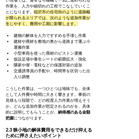
い現場では、通常なら機械で一気に進められる
作業を、人力や細切れの工程でこなしていくこ
とになります。
稲沢市の住宅街のように道路幅
が限られるエリアでは、次のような追加作業が
生じやすく、費用や工期に影響します。
建物の解体を人力ですすめる手壊し作業
建材や廃材を敷地の奥から道路まで運ぶ小
運搬作業
小型車両を使った廃材のピストン運搬
仮設足場や養生シートの範囲拡大・強化
隣家や塀・電柱などの保護対策の追加
交通誘導員の手配や、時間帯を区切った出
入り調整
こうした作業は、一つひとつは地味でも、全体
として人件費や時間に大きく響きます。事前の
見積もり段階で、どの程度人力作業が増えそう
か、どんな追加作業が想定されるのかを、具体
的に説明してもらうことが、
納得感のある金額
把握
につながります。
2.3 狭小地の解体費用をできるだけ抑える
ために押さえたいポイント