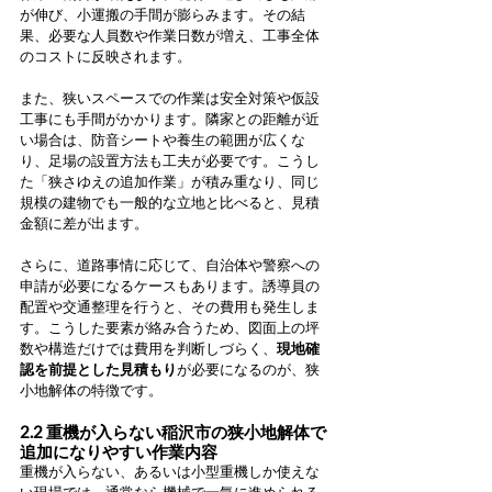
が伸び、小運搬の手間が膨らみます。その結
果、必要な人員数や作業日数が増え、工事全体
のコストに反映されます。
また、狭いスペースでの作業は安全対策や仮設
工事にも手間がかかります。隣家との距離が近
い場合は、防音シートや養生の範囲が広くな
り、足場の設置方法も工夫が必要です。こうし
た「狭さゆえの追加作業」が積み重なり、同じ
規模の建物でも一般的な立地と比べると、見積
金額に差が出ます。
さらに、道路事情に応じて、自治体や警察への
申請が必要になるケースもあります。誘導員の
配置や交通整理を行うと、その費用も発生しま
す。こうした要素が絡み合うため、図面上の坪
数や構造だけでは費用を判断しづらく、
現地確
認を前提とした見積もり
が必要になるのが、狭
小地解体の特徴です。
2.2 重機が入らない稲沢市の狭小地解体で
追加になりやすい作業内容
重機が入らない、あるいは小型重機しか使えな