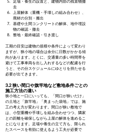
足場・養生の設置と、建物内部の残置物撤
去
上屋解体（重機・手壊しの組み合わせ）、
廃材の分別・搬出
基礎や土間コンクリートの解体、地中埋設
物の確認・撤去
整地・最終確認・引き渡し
工期の目安は建物の規模や条件によって変わり
ますが、狭小地の場合は余分に日数がかかる傾
向があります。とくに、交通量の多い時間帯を
避けて工事車両を出し入れするなどの配慮を行
うと、その分スケジュールにゆとりを持たせる
必要が出てきます。
3.2 狭い間口や旗竿地など敷地条件ごとの
施工方法の違い
狭小地と一口にいっても、「間口が狭いだけ」
の土地と「旗竿地」「奥まった袋地」では、施
工の考え方が変わります。間口が狭い敷地で
は、小型重機や手壊しを組み合わせつつ、隣家
との距離を確保しながら上屋の解体を進めるこ
とになります。足場や養生の立て方も、限られ
たスペースを有効に使えるよう工夫が必要で