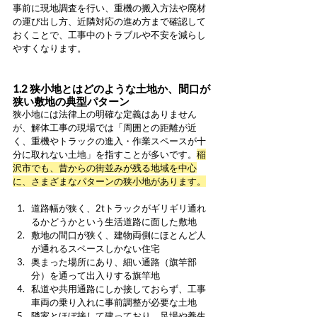
事前に現地調査を行い、重機の搬入方法や廃材
の運び出し方、近隣対応の進め方まで確認して
おくことで、工事中のトラブルや不安を減らし
やすくなります。
1.2 狭小地とはどのような土地か、間口が
狭い敷地の典型パターン
狭小地には法律上の明確な定義はありません
が、解体工事の現場では「周囲との距離が近
く、重機やトラックの進入・作業スペースが十
分に取れない土地」を指すことが多いです。
稲
沢市でも、昔からの街並みが残る地域を中心
に、さまざまなパターンの狭小地があります。
道路幅が狭く、2tトラックがギリギリ通れ
るかどうかという生活道路に面した敷地
敷地の間口が狭く、建物両側にほとんど人
が通れるスペースしかない住宅
奥まった場所にあり、細い通路（旗竿部
分）を通って出入りする旗竿地
私道や共用通路にしか接しておらず、工事
車両の乗り入れに事前調整が必要な土地
隣家とほぼ接して建っており、足場や養生