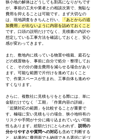
狭小地の解体はどうしても割高になりがちです
が、事前の工夫や業者との相談次第で、無駄な
費用を抑えることは可能です。まず大切なの
は、現地調査をきちんと行い、
「あとからの追
加費用」が出ないように内容を詰めておくこと
です。口頭の説明だけでなく、見積書の内訳や
想定している工事方法を確認しておくと、安心
感が変わってきます。
また、敷地内に残っている物置や植栽、庭石な
どの残置物を、事前に自分で処分・整理してお
くと、その分の撤去費用を減らせる場合があり
ます。可能な範囲で片付けを進めておくこと
で、作業スペースが生まれ、工事自体も進めや
すくなります。
さらに、複数社に見積もりをとる際には、単に
金額だけでなく「工期」「作業内容の詳細」
「近隣対応の範囲」を比較することが重要で
す。極端に安い見積もりの場合、狭小地特有の
リスクや手間が十分に織り込まれていない可能
性もあります。総額だけにとらわれず、
説明の
分かりやすさや質問への対応
も含めて判断する
と、結果的に費用面でも納得できる選択に近づ