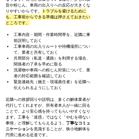
音や粉じん、車両の出入りへの反応が大きくな
りやすいからです。
トラブルを避けるために
も、工事前からできる準備は押さえておきたい
ところです。
工事内容・期間・作業時間帯を、近隣に事
前説明しておく
工事車両の出入りルートや待機場所につい
て、業者と共有しておく
共用部分（私道・通路）を利用する場合、
関係者の了承を早めに取る
洗濯物や車両への粉じん対策について、業
者の対応範囲を確認しておく
緊急連絡先（施主・現場責任者）を近隣へ
伝えられるようにしておく
近隣への挨拶回りや説明は、多くの解体業者が
代行してくれますが、所有者本人が一緒に回る
ことで、より安心感を持ってもらいやすくなり
ます。工事を「迷惑」ではなく「やむを得ない
事情」と理解してもらえるよう、
丁寧なコミュ
ニケーション
を意識することが、狭小地解体を
円滑に進める近道です。