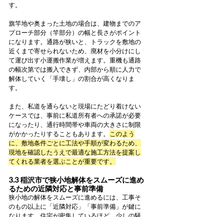
す。
旗竿地や奥まった土地の場合は、建物までのア
プローチ部分（竿部分）の幅と長さがポイント
になります。通路が狭いと、トラックを敷地の
近くまで寄せられないため、廃材を小分けにし
て運び出す小運搬作業が増えます。重機も通路
の幅次第では搬入できず、内部から順に人力で
解体していく「手壊し」の割合が高くなりま
す。
また、私道を通らないと現場にたどり着けない
ケースでは、事前に私道所有者への承諾が必要
になったり、通行時間帯や車両の大きさに制限
がかかったりすることもあります。
このよう
に、敷地条件ごとに工法や手順が変わるため、
現地を確認したうえで最適な施工方法を提案し
てくれる業者を選ぶことが重要です。
3.3 稲沢市で狭小地解体をスムーズに進め
るための近隣対応と事前準備
狭小地の解体をスムーズに進めるには、工事そ
のもの以上に「近隣対応」「事前準備」が鍵に
なります。住宅が密集しているほど、少しの騒