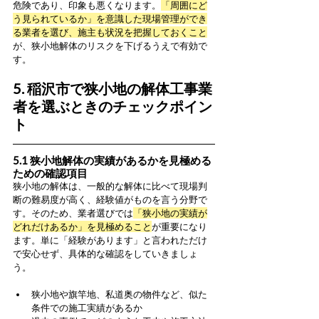
危険であり、印象も悪くなります。
「周囲にど
う見られているか」を意識した現場管理ができ
る業者を選び、施主も状況を把握しておくこと
が、狭小地解体のリスクを下げるうえで有効で
す。
5. 稲沢市で狭小地の解体工事業
者を選ぶときのチェックポイン
ト
5.1 狭小地解体の実績があるかを見極める
ための確認項目
狭小地の解体は、一般的な解体に比べて現場判
断の難易度が高く、経験値がものを言う分野で
す。そのため、業者選びでは
「狭小地の実績が
どれだけあるか」を見極めること
が重要になり
ます。単に「経験があります」と言われただけ
で安心せず、具体的な確認をしていきましょ
う。
狭小地や旗竿地、私道奥の物件など、似た
条件での施工実績があるか