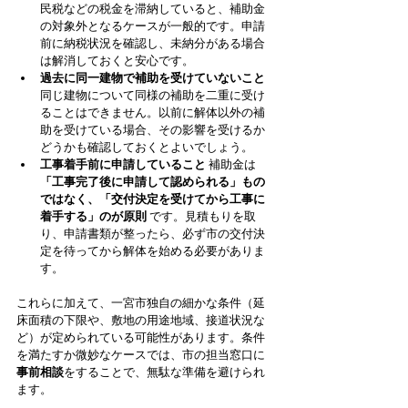
民税などの税金を滞納していると、補助金
の対象外となるケースが一般的です。申請
前に納税状況を確認し、未納分がある場合
は解消しておくと安心です。
過去に同一建物で補助を受けていないこと
同じ建物について同様の補助を二重に受け
ることはできません。以前に解体以外の補
助を受けている場合、その影響を受けるか
どうかも確認しておくとよいでしょう。
工事着手前に申請していること
 補助金は
「工事完了後に申請して認められる」もの
ではなく、「交付決定を受けてから工事に
着手する」のが原則
 です。見積もりを取
り、申請書類が整ったら、必ず市の交付決
定を待ってから解体を始める必要がありま
す。
これらに加えて、一宮市独自の細かな条件（延
床面積の下限や、敷地の用途地域、接道状況な
ど）が定められている可能性があります。条件
を満たすか微妙なケースでは、市の担当窓口に
事前相談
をすることで、無駄な準備を避けられ
ます。