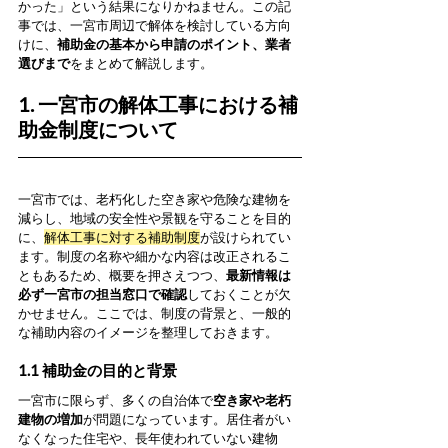
かった」という結果になりかねません。この記
事では、一宮市周辺で解体を検討している方向
けに、
補助金の基本から申請のポイント、業者
選びまで
をまとめて解説します。
1. 一宮市の解体工事における補
助金制度について
一宮市では、老朽化した空き家や危険な建物を
減らし、地域の安全性や景観を守ることを目的
に、
解体工事に対する補助制度
が設けられてい
ます。制度の名称や細かな内容は改正されるこ
ともあるため、概要を押さえつつ、
最新情報は
必ず一宮市の担当窓口で確認
しておくことが欠
かせません。ここでは、制度の背景と、一般的
な補助内容のイメージを整理しておきます。
1.1 補助金の目的と背景
一宮市に限らず、多くの自治体で
空き家や老朽
建物の増加
が問題になっています。居住者がい
なくなった住宅や、長年使われていない建物