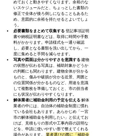
めておくと動きやすくなります。余裕のな
いスケジュールだと、ちょっとした書類の
修正で全体が後ろ倒しになることもあるた
め、意図的に余裕を持たせるとよいでしょ
う。
必要書類をまとめて収集する
 登記事項証明
書や納税証明書などは、取得に時間や手数
料がかかります。申請様式を一通り確認
し、必要となる書類を洗い出してから、一
度に集めると手間を減らせます。
写真や図面は分かりやすさを意識する
 建物
の状態が伝わる写真は、補助対象かどうか
の判断にも関わります。建物全体が分かる
ものと、傷みや破損が分かる近景、周囲と
の位置関係が分かるものなど、用途を意識
して複数枚を準備しておくと、市の担当者
にも状況が伝わりやすくなります。
解体業者に補助金利用の予定を伝える
 解体
業者の中には、自治体の補助金制度に慣れ
ている会社もあります。あらかじめ「一宮
市の解体補助金を利用したい」と伝えてお
けば、見積もりの形式や工事内容の説明な
どを、申請に使いやすい形で整えてくれる
場合があります。 
業者選びの際に「補助金