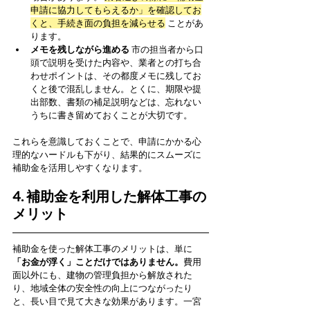
申請に協力してもらえるか」を確認してお
くと、手続き面の負担を減らせる
 ことがあ
ります。
メモを残しながら進める
 市の担当者から口
頭で説明を受けた内容や、業者との打ち合
わせポイントは、その都度メモに残してお
くと後で混乱しません。とくに、期限や提
出部数、書類の補足説明などは、忘れない
うちに書き留めておくことが大切です。
これらを意識しておくことで、申請にかかる心
理的なハードルも下がり、結果的にスムーズに
補助金を活用しやすくなります。
4. 補助金を利用した解体工事の
メリット
補助金を使った解体工事のメリットは、単に
「お金が浮く」ことだけではありません。
費用
面以外にも、建物の管理負担から解放された
り、地域全体の安全性の向上につながったり
と、長い目で見て大きな効果があります。一宮