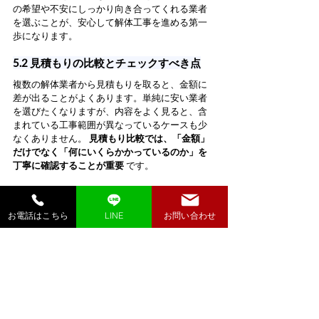
の希望や不安にしっかり向き合ってくれる業者
を選ぶことが、安心して解体工事を進める第一
歩になります。
5.2 見積もりの比較とチェックすべき点
複数の解体業者から見積もりを取ると、金額に
差が出ることがよくあります。単純に安い業者
を選びたくなりますが、内容をよく見ると、含
まれている工事範囲が異なっているケースも少
なくありません。 
見積もり比較では、「金額」
だけでなく「何にいくらかかっているのか」を
丁寧に確認することが重要
 です。
見積もりを比較する際には、次のような点を中
心に見ると違いが分かりやすくなります。
お電話はこちら
LINE
お問い合わせ
工事範囲の違い
 建物本体だけの解体なの
か、基礎や土間コンクリートの撤去まで含
むのか、カーポートや物置、ブロック塀、
庭木・庭石などの撤去をどう扱っているの
かを確認します。同じ条件で比較できるよ
う、気になる項目は業者に質問し、必要な
ら見積もりを修正してもらいましょう。