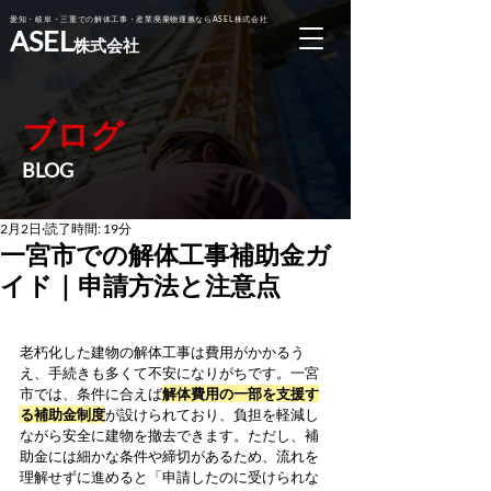
愛知・岐阜・三重での解体工事・産業廃棄物運搬ならASEL株式会社
ASEL
株式会社
ブログ
BLOG
2月2日
読了時間: 19分
一宮市での解体工事補助金ガ
イド｜申請方法と注意点
老朽化した建物の解体工事は費用がかかるう
え、手続きも多くて不安になりがちです。一宮
市では、条件に合えば
解体費用の一部を支援す
る補助金制度
が設けられており、負担を軽減し
ながら安全に建物を撤去できます。ただし、補
助金には細かな条件や締切があるため、流れを
理解せずに進めると「申請したのに受けられな