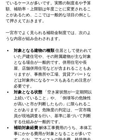
ているケースが多いです。実際の制度名や予算
額、補助率・上限額は年度ごとに変更されるこ
とがあるため、ここでは一般的な項目の例とし
て押さえておきます。
一宮市でよく見られる補助金制度では、次のよ
うな内容が組み合わされます。
対象となる建物の種類
 住居として使われて
いた戸建住宅や、その附属建物が主な対象
となる場合が一般的です。併用住宅や長
屋、店舗併用住宅などが含まれることもあ
りますが、事務所や工場、賃貸アパートな
どは対象外になるケースもあるため注意が
必要です。
対象となる状態
 「空き家状態が一定期間以
上続いていること」や、「倒壊等の危険性
が高いと市が判断したもの」に限られるこ
とがあります。危険度の判定は、一宮市職
員が現地調査を行い、基準に基づいて判断
する仕組みが一般的です。
補助対象経費
 解体工事費用のうち、本体工
事にかかる費用が対象となることが多いで
す。なお、アスベストの除去費、植栽撤去