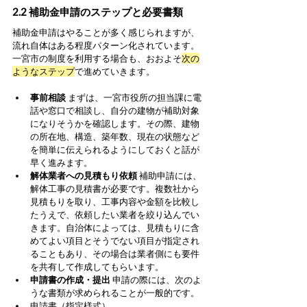
2.2 補助金申請のステップと必要書類
補助金申請はやることが多く感じられますが、
流れ自体はある程度パターン化されています。
一宮市の制度を利用する場合も、おおよそ
次の
ようなステップ
で進めていきます。
事前相談
 まずは、一宮市役所の担当課に電
話や窓口で相談し、自分の建物が補助対象
になりそうかを確認します。その際、建物
の所在地、構造、築年数、現在の状態など
を簡単に伝えられるようにしておくと話が
早く進みます。
解体業者への見積もり依頼
 補助申請には、
解体工事の見積書が必要です。複数社から
見積もりを取り、工事内容や金額を比較し
たうえで、依頼したい業者を絞り込んでい
きます。自治体によっては、見積もりに含
めてよい項目とそうでない項目が指定され
ることもあり、その場合は業者側にも要件
を共有して作成してもらいます。
申請書の作成・提出
 申請の際には、次のよ
うな書類が求められることが一般的です。
申請書（指定様式）