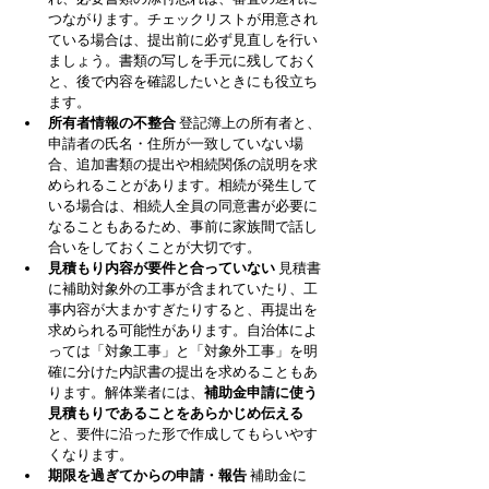
つながります。チェックリストが用意され
ている場合は、提出前に必ず見直しを行い
ましょう。書類の写しを手元に残しておく
と、後で内容を確認したいときにも役立ち
ます。
所有者情報の不整合
 登記簿上の所有者と、
申請者の氏名・住所が一致していない場
合、追加書類の提出や相続関係の説明を求
められることがあります。相続が発生して
いる場合は、相続人全員の同意書が必要に
なることもあるため、事前に家族間で話し
合いをしておくことが大切です。
見積もり内容が要件と合っていない
 見積書
に補助対象外の工事が含まれていたり、工
事内容が大まかすぎたりすると、再提出を
求められる可能性があります。自治体によ
っては「対象工事」と「対象外工事」を明
確に分けた内訳書の提出を求めることもあ
ります。解体業者には、
補助金申請に使う
見積もりであることをあらかじめ伝える
と、要件に沿った形で作成してもらいやす
くなります。
期限を過ぎてからの申請・報告
 補助金に