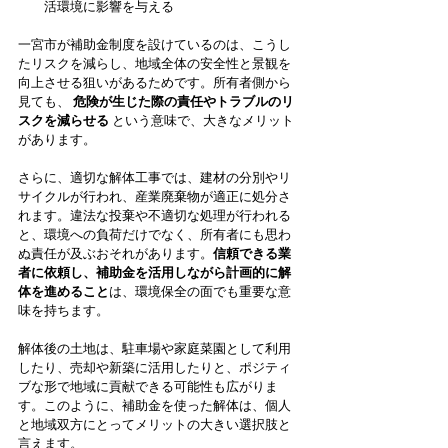
活環境に影響を与える
一宮市が補助金制度を設けているのは、こうし
たリスクを減らし、地域全体の安全性と景観を
向上させる狙いがあるためです。所有者側から
見ても、 
危険が生じた際の責任やトラブルのリ
スクを減らせる
 という意味で、大きなメリット
があります。
さらに、適切な解体工事では、建材の分別やリ
サイクルが行われ、産業廃棄物が適正に処分さ
れます。違法な投棄や不適切な処理が行われる
と、環境への負荷だけでなく、所有者にも思わ
ぬ責任が及ぶおそれがあります。
信頼できる業
者に依頼し、補助金を活用しながら計画的に解
体を進めること
は、環境保全の面でも重要な意
味を持ちます。
解体後の土地は、駐車場や家庭菜園として利用
したり、売却や新築に活用したりと、ポジティ
ブな形で地域に貢献できる可能性も広がりま
す。このように、補助金を使った解体は、個人
と地域双方にとってメリットの大きい選択肢と
言えます。