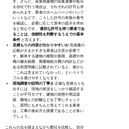
す。さらに、産業廃棄物の収集運搬や処分
を自社で行う場合は、それぞれの許可も求
められます。業者のホームページやパンフ
レットなどで、こうした許可の有無や番号
を確認し、必要に応じて原本の提示を求め
ると安心です。 
適切な許可を持つ業者であ
ることは、信頼性を判断するうえでの基本
条件
 と言えます。
見積もりの内容が分かりやすいか
 見積書の
記載が大まかすぎる業者は注意が必要で
す。解体する建物の種類や面積、基礎や外
構の撤去範囲、廃棄物処分費の内訳などが
ある程度明確に記載されていると、後から
「これは含まれていなかった」というトラ
ブルを避けやすくなります。
現地調査や説明の丁寧さ
 正確な見積もりを
出すには、現地の状況をしっかり確認する
ことが不可欠です。建物の状態や周辺道
路、隣地との距離などを丁寧にチェック
し、質問にもきちんと答えてくれる業者
は、工事の進め方も慎重であることが多い
でしょう。
これらの点を踏まえながら数社を比較し、自分