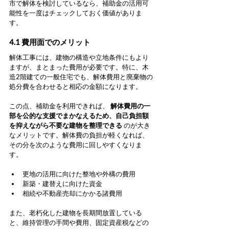
市で解体を検討しているなら、補助金の活用可
能性を一度はチェックしておく価値がありま
す。
4.1 費用面でのメリット
解体工事には、建物の構造や立地条件にもより
ますが、まとまった費用が必要です。特に、木
造2階建ての一般住宅でも、解体費用と廃棄物の
処分費を合わせると相応の金額になります。
この点、補助金を利用できれば、 
解体費用の一
部を公的な支援でまかなえるため、自己負担額
を抑えながら不要な建物を整理できる
 のが大き
なメリットです。解体費の負担が軽くなれば、
その分を次のような費用に回しやすくなりま
す。
更地の活用に向けた整地や外構の費用
新築・建替えに向けた資金
相続や不動産売却にかかる諸費用
また、老朽化した建物を長期間放置している
と、維持管理の手間や費用、固定資産税などの