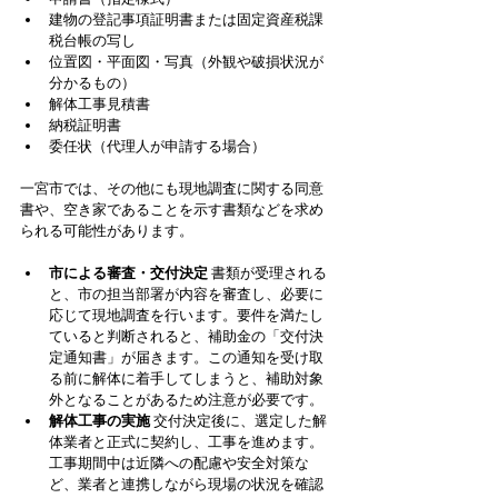
建物の登記事項証明書または固定資産税課
税台帳の写し
位置図・平面図・写真（外観や破損状況が
分かるもの）
解体工事見積書
納税証明書
委任状（代理人が申請する場合）
一宮市では、その他にも現地調査に関する同意
書や、空き家であることを示す書類などを求め
られる可能性があります。
市による審査・交付決定
 書類が受理される
と、市の担当部署が内容を審査し、必要に
応じて現地調査を行います。要件を満たし
ていると判断されると、補助金の「交付決
定通知書」が届きます。この通知を受け取
る前に解体に着手してしまうと、補助対象
外となることがあるため注意が必要です。
解体工事の実施
 交付決定後に、選定した解
体業者と正式に契約し、工事を進めます。
工事期間中は近隣への配慮や安全対策な
ど、業者と連携しながら現場の状況を確認