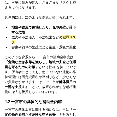
は、次第に傷みが進み、さまざまなリスクを抱
えるようになります。
具体的には、次のような課題が挙げられます。
地震や強風で倒壊したり、瓦や外壁が落下
する危険
放火や不法侵入・不法投棄などの
犯罪リス
ク
害虫や雑草の繁殖による衛生・景観の悪化
このような背景から、 一宮市の補助金制度は
「危険な空き家等を減らし、地域の安全と住環
境を守るための対策」
という性格 を持っていま
す。所有者にとっても、使っていない建物の維
持管理には固定資産税や草刈りなど、少なくな
い負担がかかります。そこで、市が
解体費用の
一部を支援
することで、放置されがちな老朽建
物の撤去を後押ししているのです。
1.2 一宮市の具体的な補助金内容
一宮市の解体工事に関する補助金は、主に
「一
定の条件を満たす危険な空き家等」
を対象とし