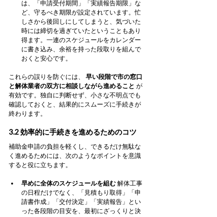
は、「申請受付期間」「実績報告期限」な
ど、守るべき期限が設定されています。忙
しさから後回しにしてしまうと、気づいた
時には締切を過ぎていたということもあり
得ます。一連のスケジュールをカレンダー
に書き込み、余裕を持った段取りを組んで
おくと安心です。
これらの誤りを防ぐには、 
早い段階で市の窓口
と解体業者の双方に相談しながら進めること
 が
有効です。独自に判断せず、小さな不明点でも
確認しておくと、結果的にスムーズに手続きが
終わります。
3.2 効率的に手続きを進めるためのコツ
補助金申請の負担を軽くし、できるだけ無駄な
く進めるためには、次のようなポイントを意識
すると役に立ちます。
早めに全体のスケジュールを組む
 解体工事
の日程だけでなく、「見積もり取得」「申
請書作成」「交付決定」「実績報告」とい
った各段階の目安を、最初にざっくりと決